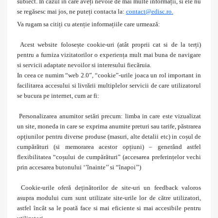
subiect. In cazul in care aveți nevoie de mai multe informații, si ele nu
se regăsesc mai jos, ne puteți contacta la:
contact@edisc.ro.
Va rugam sa citiți cu atenție informațiile care urmează:
Acest website folosește cookie-uri (atât proprii cat si de la terți)
pentru a furniza vizitatorilor o experiența mult mai buna de navigare
si servicii adaptate nevoilor si interesului fiecăruia.
In ceea ce numim “web 2.0”, “cookie”-urile joaca un rol important in
facilitarea accesului si livrării multiplelor servicii de care utilizatorul
se bucura pe internet, cum ar fi:
Personalizarea anumitor setări precum: limba in care este vizualizat
un site, moneda in care se exprima anumite preturi sau tarife, păstrarea
opțiunilor pentru diverse produse (masuri, alte detalii etc) in coșul de
cumpărături (si memorarea acestor opțiuni) – generând astfel
flexibilitatea “coșului de cumpărături” (accesarea preferințelor vechi
prin accesarea butonului ‘’înainte’’ si “înapoi’’)
Cookie-urile oferă deținătorilor de site-uri un feedback valoros
asupra modului cum sunt utilizate site-urile lor de către utilizatori,
astfel încât sa le poată face si mai eficiente si mai accesibile pentru