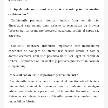
activitatea dvs.
Ce tip de informatii sunt stocate si accesate prin intermediul
cookie-urilor?
Cookie-urile pastreaza informatii intr-un fisier text de mici
dimensiuni care permit unui website sa recunoasca un browser.
Webserverul va recunoaste browserul pana cand cookie-ul expira sau
este sters.
Cookie-ul stocheaza informatii importante care imbunatatesc
experienta de navigare pe Internet (ex: setările limbii in care se
doreste accesarea unui site; păstrarea unui user logat in contul de
webmail; securitatea online banking; păstrarea produselor in cosul de
cumparaturi).
De ce sunt cookie-urile importante pentru Internet?
Cookie-urile reprezinta punctul central al functionarii eficiente a
Internetului, ajutand la generarea unei experiente de navigare
prietenoase si adaptata preferintelor si intereselor fiecarui utilizator.
Refuzarea sau dezactivarea cookieurilor poate face unele site-uri
imposibil de folosit.