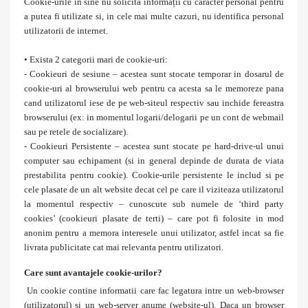
Cookie-urile in sine nu solicita informații cu caracter personal pentru
a putea fi utilizate si, in cele mai multe cazuri, nu identifica personal
utilizatorii de internet.
• Exista 2 categorii mari de cookie-uri:
- Cookieuri de sesiune – acestea sunt stocate temporar in dosarul de
cookie-uri al browserului web pentru ca acesta sa le memoreze pana
cand utilizatorul iese de pe web-siteul respectiv sau inchide fereastra
browserului (ex: in momentul logarii/delogarii pe un cont de webmail
sau pe retele de socializare).
- Cookieuri Persistente – acestea sunt stocate pe hard-drive-ul unui
computer sau echipament (si in general depinde de durata de viata
prestabilita pentru cookie). Cookie-urile persistente le includ si pe
cele plasate de un alt website decat cel pe care il viziteaza utilizatorul
la momentul respectiv – cunoscute sub numele de ‘third party
cookies’ (cookieuri plasate de terti) – care pot fi folosite in mod
anonim pentru a memora interesele unui utilizator, astfel incat sa fie
livrata publicitate cat mai relevanta pentru utilizatori.
Care sunt avantajele cookie-urilor?
Un cookie contine informatii care fac legatura intre un web-browser
(utilizatorul) si un web-server anume (website-ul). Daca un browser