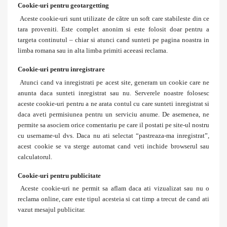
Cookie-uri pentru geotargetting
Aceste cookie-uri sunt utilizate de către un soft care stabileste din ce
tara proveniti. Este complet anonim si este folosit doar pentru a
targeta continutul – chiar si atunci cand sunteti pe pagina noastra in
limba romana sau in alta limba primiti aceeasi reclama.
Cookie-uri pentru inregistrare
Atunci cand va inregistrati pe acest site, generam un cookie care ne
anunta daca sunteti inregistrat sau nu. Serverele noastre folosesc
aceste cookie-uri pentru a ne arata contul cu care sunteti inregistrat si
daca aveti permisiunea pentru un serviciu anume. De asemenea, ne
permite sa asociem orice comentariu pe care il postati pe site-ul nostru
cu username-ul dvs. Daca nu ati selectat “pastreaza-ma inregistrat”,
acest cookie se va sterge automat cand veti inchide browserul sau
calculatorul.
Cookie-uri pentru publicitate
Aceste cookie-uri ne permit sa aflam daca ati vizualizat sau nu o
reclama online, care este tipul acesteia si cat timp a trecut de cand ati
vazut mesajul publicitar.