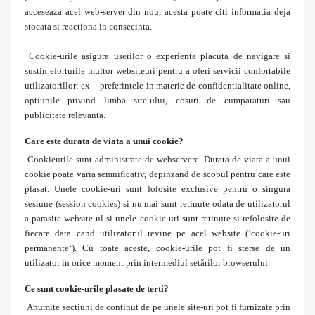
acceseaza acel web-server din nou, acesta poate citi informatia deja
stocata si reactiona in consecinta.
Cookie-urile asigura userilor o experienta placuta de navigare si
sustin eforturile multor websiteuri pentru a oferi servicii confortabile
utilizatorillor: ex – preferintele in materie de confidentialitate online,
optiunile privind limba site-ului, cosuri de cumparaturi sau
publicitate relevanta.
Care este durata de viata a unui cookie?
Cookieurile sunt administrate de webservere. Durata de viata a unui
cookie poate varia semnificativ, depinzand de scopul pentru care este
plasat. Unele cookie-uri sunt folosite exclusive pentru o singura
sesiune (session cookies) si nu mai sunt retinute odata de utilizatorul
a parasite website-ul si unele cookie-uri sunt retinute si refolosite de
fiecare data cand utilizatorul revine pe acel website (‘cookie-uri
permanente‘). Cu toate aceste, cookie-urile pot fi sterse de un
utilizator in orice moment prin intermediul setărilor browserului.
Ce sunt cookie-urile plasate de terti?
Anumite sectiuni de continut de pe unele site-uri pot fi furnizate prin