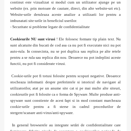
continut este vizualizat si modul cum un utilizator ajunge pe un
website (ex. prin motoare de cautare, direct, din alte website-uri etc).
Website-urile deruleaza aceste analize a utilizarii lor pentru a
imbunatati site-urile in beneficiul userilor.
- Securitate si probleme legate de confidentialitate
Cookieurile NU sunt virusi
! Ele folosesc formate tip plain text. Nu
sunt alcatuite din bucati de cod asa ca nu pot fi executate nici nu pot
auto-rula. In consecinta, nu se pot duplica sau replica pe alte retele
pentru a se rula sau replica din nou. Deoarece nu pot indeplini aceste
functii, nu pot fi considerate virusi.
Cookie-urile pot fi totusi folosite pentru scopuri negative. Deoarece
stocheaza informatii despre preferintele si istoricul de navigare al
utilizatorilor, atat pe un anume site cat si pe mai multe alte siteuri,
cookieurile pot fi folosite ca o forma de Spyware. Multe produse anti-
spyware sunt constiente de acest fapt si in mod constant marcheaza
cookie-urile pentru a fi sterse in cadrul procedurilor de
stergere/scanare anti-virus/anti-spyware.
In general browserele au integrate setări de confidentialitate care