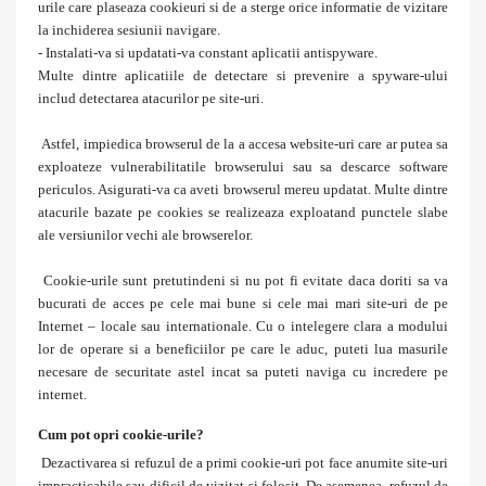
urile care plaseaza cookieuri si de a sterge orice informatie de vizitare
la inchiderea sesiunii navigare.
- Instalati-va si updatati-va constant aplicatii antispyware.
Multe dintre aplicatiile de detectare si prevenire a spyware-ului
includ detectarea atacurilor pe site-uri.
Astfel, impiedica browserul de la a accesa website-uri care ar putea sa
exploateze vulnerabilitatile browserului sau sa descarce software
periculos. Asigurati-va ca aveti browserul mereu updatat. Multe dintre
atacurile bazate pe cookies se realizeaza exploatand punctele slabe
ale versiunilor vechi ale browserelor.
Cookie-urile sunt pretutindeni si nu pot fi evitate daca doriti sa va
bucurati de acces pe cele mai bune si cele mai mari site-uri de pe
Internet – locale sau internationale. Cu o intelegere clara a modului
lor de operare si a beneficiilor pe care le aduc, puteti lua masurile
necesare de securitate astel incat sa puteti naviga cu incredere pe
internet.
Cum pot opri cookie-urile?
Dezactivarea si refuzul de a primi cookie-uri pot face anumite site-uri
impracticabile sau dificil de vizitat si folosit. De asemenea, refuzul de