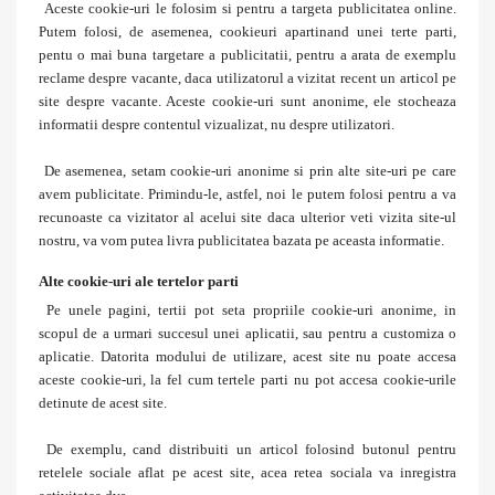
Aceste cookie-uri le folosim si pentru a targeta publicitatea online.
Putem folosi, de asemenea, cookieuri apartinand unei terte parti,
pentu o mai buna targetare a publicitatii, pentru a arata de exemplu
reclame despre vacante, daca utilizatorul a vizitat recent un articol pe
site despre vacante. Aceste cookie-uri sunt anonime, ele stocheaza
informatii despre contentul vizualizat, nu despre utilizatori.
De asemenea, setam cookie-uri anonime si prin alte site-uri pe care
avem publicitate. Primindu-le, astfel, noi le putem folosi pentru a va
recunoaste ca vizitator al acelui site daca ulterior veti vizita site-ul
nostru, va vom putea livra publicitatea bazata pe aceasta informatie.
Alte cookie-uri ale tertelor parti
Pe unele pagini, tertii pot seta propriile cookie-uri anonime, in
scopul de a urmari succesul unei aplicatii, sau pentru a customiza o
aplicatie. Datorita modului de utilizare, acest site nu poate accesa
aceste cookie-uri, la fel cum tertele parti nu pot accesa cookie-urile
detinute de acest site.
De exemplu, cand distribuiti un articol folosind butonul pentru
retelele sociale aflat pe acest site, acea retea sociala va inregistra