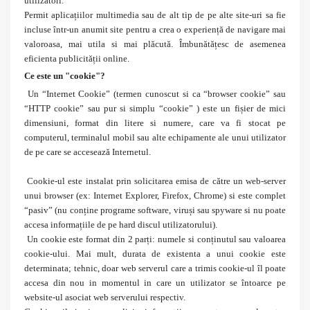
utilizatori.
Permit aplicațiilor multimedia sau de alt tip de pe alte site-uri sa fie
incluse într-un anumit site pentru a crea o experiență de navigare mai
valoroasa, mai utila si mai plăcută. Îmbunătățesc de asemenea
eficienta publicității online.
Ce este un "cookie"?
Un “Internet Cookie” (termen cunoscut si ca “browser cookie” sau
“HTTP cookie” sau pur si simplu “cookie” ) este un fișier de mici
dimensiuni, format din litere si numere, care va fi stocat pe
computerul, terminalul mobil sau alte echipamente ale unui utilizator
de pe care se accesează Internetul.
Cookie-ul este instalat prin solicitarea emisa de către un web-server
unui browser (ex: Internet Explorer, Firefox, Chrome) si este complet
“pasiv” (nu conține programe software, viruși sau spyware si nu poate
accesa informațiile de pe hard discul utilizatorului).
Un cookie este format din 2 parți: numele si conținutul sau valoarea
cookie-ului. Mai mult, durata de existenta a unui cookie este
determinata; tehnic, doar web serverul care a trimis cookie-ul îl poate
accesa din nou in momentul in care un utilizator se întoarce pe
website-ul asociat web serverului respectiv.