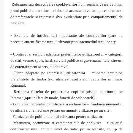
Refuzarea sau dezactivarea cookie-urilor nu inseamna ca nu veti mai
primi publicitate online – ci doar ca aceasta nu va mai putea tine cont
de preferintele si interesele dvs, evidentiate prin comportamentul de
navigare.
• Exemple de intrebuintari importante ale cookieurilor (care nu
necesita autentificarea unui utilizator prin intermediul unui cont):
- Continut si servicii adaptate preferintelor utilizatorului – categorii
de stiri, vreme, sport, harti, servicii publice si guvernamentale, site-uri
de entertainment si servicii de travel.
- Oferte adaptate pe interesele utilizatorilor – retinerea parolelor,
preferintele de limba (ex: afisarea rezultatelor cautarilor in limba
Romana).
- Retinerea filtrelor de protectie a copiilor privind continutul pe
Internet (optiuni family mode, functii de safe search).
- Limitarea frecventei de difuzare a reclamelor – limitarea numarului
de afisari a unei reclame pentru un anumit utilizator pe un site.
- Furnizarea de publicitate mai relevanta pentru utilizator.
- Masurarea, optimizare si caracteristicile de analytics – cum ar fi
confirmarea unui anumit nivel de trafic pe un website, ce tip de