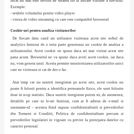
incat nu mai este nevoie de setarea lor la fiecare vizitare a site-ului.
Exemple:
- setările volumului pentru video player
- viteza de video streaming cu care este compatibil browserul
Cookie-uri pentru analiza vizitatorilor
De fiecare data cand un utilizator viziteaza acest site softul de
analytics furnizat de o terta parte genereaza un cookie de analiza a
utilizatorului. Acest cookie ne spune daca ati mai vizitat acest site
pana acum. Browserul ne va spune daca aveti acest cookie, iar daca
nu, vom genera unul. Acesta permite monitorizarea utilizatorilor unici
care ne viziteaza si cat de des o fac.
Atat timp cat nu sunteti inregistrat pe acest site, acest cookie nu
poate fi folosit pentru a identifica persoanele fizice, ele sunt folosite
doar in scop statistic. Daca sunteti inregistrat putem sti, de asemenea,
detaliile pe care ni le-ati furnizat, cum ar fi adresa de e-mail si
username-ul – acestea fiind supuse confidentialitatii si prevederilor
din Termeni si Conditii, Politica de confidentialitate precum si
prevederilor legislatiei in vigoare cu privire la protejarea datelor cu
caracter personal.