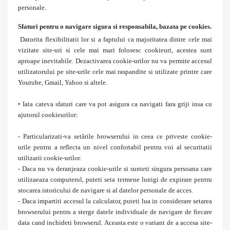
personale.
Sfaturi pentru o navigare sigura si responsabila, bazata pe cookies.
Datorita flexibilitatii lor si a faptului ca majoritatea dintre cele mai
vizitate site-uri si cele mai mari folosesc cookieuri, acestea sunt
aproape inevitabile. Dezactivarea cookie-urilor nu va permite accesul
utilizatorului pe site-urile cele mai raspandite si utilizate printre care
Youtube, Gmail, Yahoo si altele.
• Iata cateva sfaturi care va pot asigura ca navigati fara griji insa cu
ajutorul cookieurilor:
- Particularizati-va setările browserului in ceea ce priveste cookie-
urile pentru a reflecta un nivel confortabil pentru voi al securitatii
utilizarii cookie-urilor.
- Daca nu va deranjeaza cookie-urile si sunteti singura persoana care
utilizaeaza computerul, puteti seta termene lunigi de expirare pentru
stocarea istoricului de navigare si al datelor personale de acces.
- Daca impartiti accesul la calculator, puteti lua in considerare setarea
browserului pentru a sterge datele individuale de navigare de fiecare
data cand inchideti browserul. Aceasta este o variant de a accesa site-