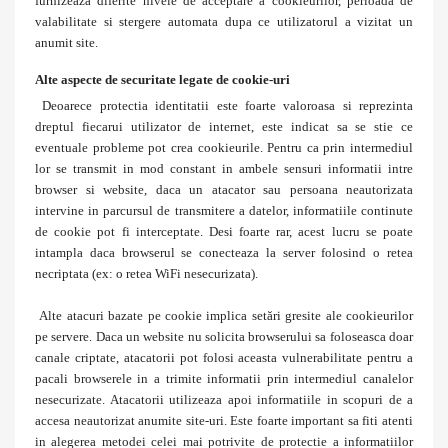
furnizeaza diferite nivele de acceptare a cookieurilor, perioada de
valabilitate si stergere automata dupa ce utilizatorul a vizitat un
anumit site.
Alte aspecte de securitate legate de cookie-uri
Deoarece protectia identitatii este foarte valoroasa si reprezinta
dreptul fiecarui utilizator de internet, este indicat sa se stie ce
eventuale probleme pot crea cookieurile. Pentru ca prin intermediul
lor se transmit in mod constant in ambele sensuri informatii intre
browser si website, daca un atacator sau persoana neautorizata
intervine in parcursul de transmitere a datelor, informatiile continute
de cookie pot fi interceptate. Desi foarte rar, acest lucru se poate
intampla daca browserul se conecteaza la server folosind o retea
necriptata (ex: o retea WiFi nesecurizata).
Alte atacuri bazate pe cookie implica setări gresite ale cookieurilor
pe servere. Daca un website nu solicita browserului sa foloseasca doar
canale criptate, atacatorii pot folosi aceasta vulnerabilitate pentru a
pacali browserele in a trimite informatii prin intermediul canalelor
nesecurizate. Atacatorii utilizeaza apoi informatiile in scopuri de a
accesa neautorizat anumite site-uri. Este foarte important sa fiti atenti
in alegerea metodei celei mai potrivite de protectie a informatiilor