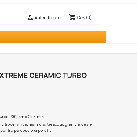
shopping_cart

Cos
(0)
Autentificare
EXTREME CERAMIC TURBO
Turbo 200 mm x 25,4 mm
 vitroceramica, marmura, teracota, granit, ardezie
 pentru pardosele si pereti .