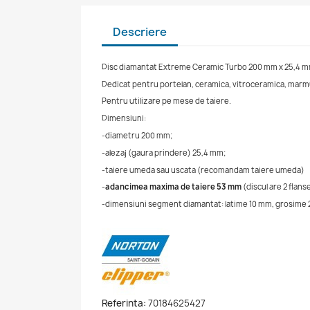
Descriere
Disc diamantat Extreme Ceramic Turbo 200 mm x 25,4 
Dedicat pentru portelan, ceramica, vitroceramica, marmur
Pentru utilizare pe mese de taiere.
Dimensiuni:
-diametru 200 mm;
-alezaj (gaura prindere) 25,4 mm;
-taiere umeda sau uscata (recomandam taiere umeda)
-
adancimea maxima de taiere 53 mm
(discul are 2 flan
-dimensiuni segment diamantat: latime 10 mm, grosime 
Referinta:
70184625427