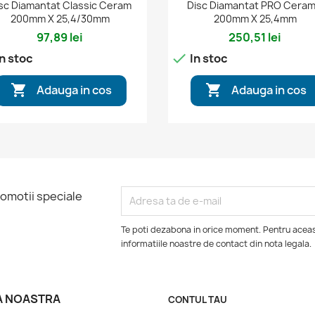


Vizualizare rapida
Vizualizare rapida
sc Diamantat Classic Ceram
Disc Diamantat PRO Ceram
200mm X 25,4/30mm
200mm X 25,4mm
97,89 lei
250,51 lei

n stoc
In stoc


Adauga in cos
Adauga in cos
romotii speciale
Te poti dezabona in orice moment. Pentru aceas
informatiile noastre de contact din nota legala.
A NOASTRA
CONTUL TAU