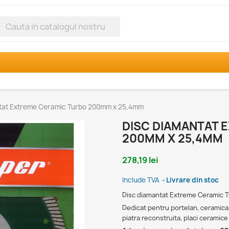
h
tat Extreme Ceramic Turbo 200mm x 25,4mm
DISC DIAMANTAT 
200MM X 25,4MM
278,19 lei
Include TVA
Livrare din stoc
Disc diamantat Extreme Ceramic 
Dedicat pentru portelan, ceramica,
piatra reconstruita, placi ceramice