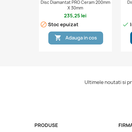

Vizualizare rapida
Disc Diamantat PRO Ceram 200mm
Di
X 30mm
235,25 lei


Stoc epuizat
I

Adauga in cos
Ultimele noutati si p
PRODUSE
FIRM