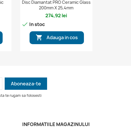

Vizualizare rapida
ic
Disc Diamantat PRO Ceramic Glass
200mm X 25,4mm
274,92 lei

In stoc

Adauga in cos
ta te rugam sa folosesti
INFORMATIILE MAGAZINULUI