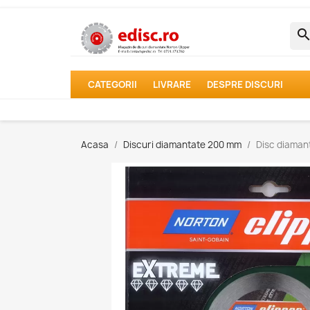
searc
CATEGORII
LIVRARE
DESPRE DISCURI
Acasa
Discuri diamantate 200 mm
Disc diaman