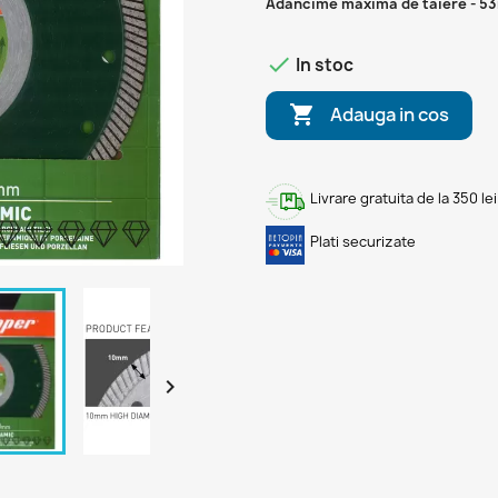
Adancime maxima de taiere - 

In stoc

Adauga in cos
Livrare gratuita de la 350 lei
Plati securizate
