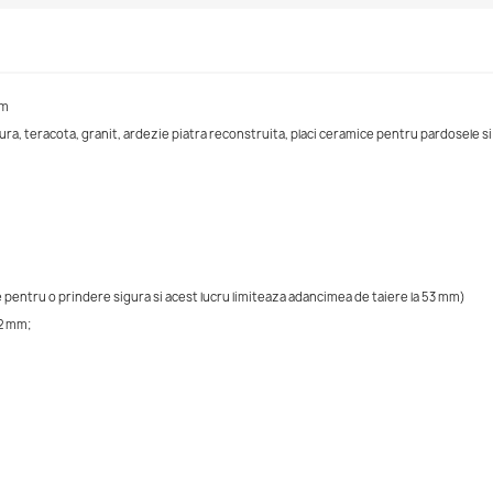
mm
a, teracota, granit, ardezie piatra reconstruita, placi ceramice pentru pardosele si
se pentru o prindere sigura si acest lucru limiteaza adancimea de taiere la 53 mm)
2 mm;