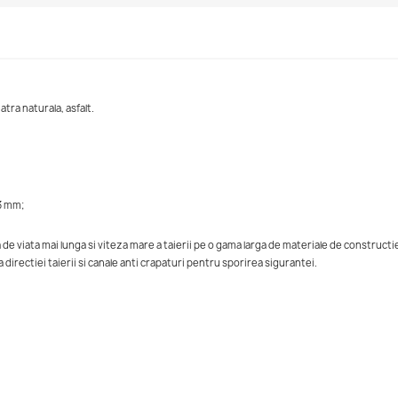
atra naturala, asfalt.
3 mm;
e viata mai lunga si viteza mare a taierii pe o gama larga de materiale de constructie
directiei taierii si canale anti crapaturi pentru sporirea sigurantei.