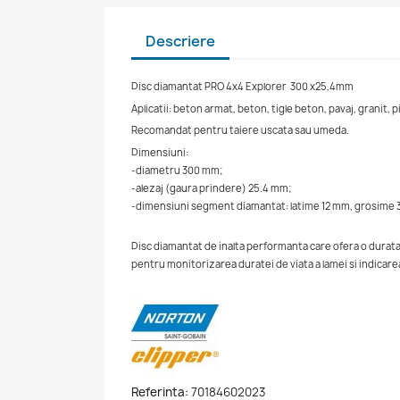
Descriere
Disc diamantat PRO 4x4 Explorer 300 x25,4mm
Aplicatii: beton armat, beton, tigle beton, pavaj, granit, pi
Recomandat pentru taiere uscata sau umeda.
Dimensiuni:
-diametru 300 mm;
-alezaj (gaura prindere) 25.4 mm;
-dimensiuni segment diamantat: latime 12 mm, grosime 
Disc diamantat de inalta performanta care ofera o durata d
pentru monitorizarea duratei de viata a lamei si indicarea 
Referinta:
70184602023