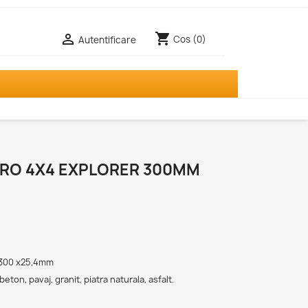
shopping_cart

Cos
(0)
Autentificare
PRO 4X4 EXPLORER 300MM
 300 x25,4mm
beton, pavaj, granit, piatra naturala, asfalt.