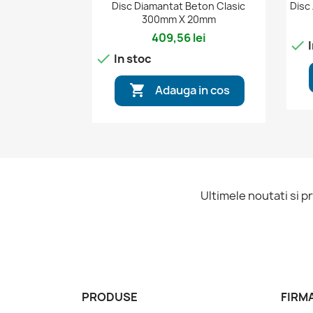

Vizualizare rapida
Disc Diamantat Beton Clasic
Disc
300mm X 20mm
409,56 lei

I

In stoc

Adauga in cos
Ultimele noutati si p
PRODUSE
FIRM