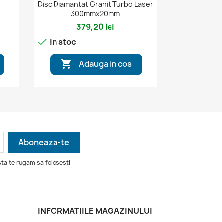

Vizualizare rapida
Disc Diamantat Granit Turbo Laser
300mmx20mm
379,20 lei

In stoc

Adauga in cos
ta te rugam sa folosesti
INFORMATIILE MAGAZINULUI