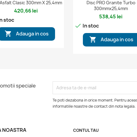


Vizualizare rapida
Vizualizare rapida
 Asfalt Clasic 300mm X 25,4mm
Disc PRO Granite Turbo
300mmx25,4mm
420,66 lei
538,45 lei
n stoc

In stoc

Adauga in cos

Adauga in cos
romotii speciale
Te poti dezabona in orice moment. Pentru aceas
informatiile noastre de contact din nota legala.
A NOASTRA
CONTUL TAU