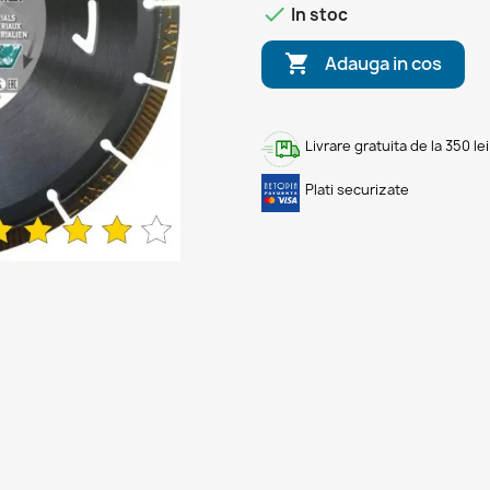

In stoc

Adauga in cos
Livrare gratuita de la 350 lei
Plati securizate