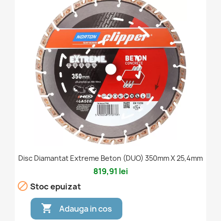
Disc Diamantat Extreme Beton (DUO) 350mm X 25,4mm
819,91 lei

Stoc epuizat

Adauga in cos