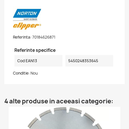
Referinta:
70184626871
Referinte specifice
Cod EAN13
5450248353645
Conditie:
Nou
4 alte produse in aceeasi categorie: