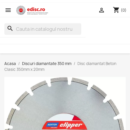
shopping_cart


(0)
search
Acasa
Discuri diamantate 350 mm
Disc diamantat Beton
Clasic 350mm x 20mm