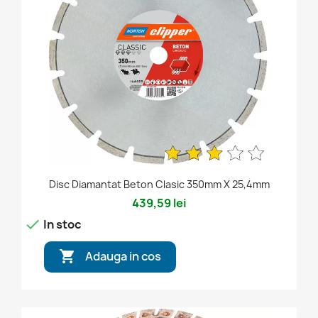
Disc Diamantat Beton Clasic 350mm X 25,4mm
439,59 lei

In stoc

Adauga in cos