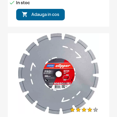

In stoc

Adauga in cos