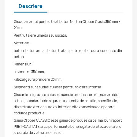
Descriere
Disc diamantat pentru taiat beton Norton Clipper Clasic 350 mm x
20 mm
Pentru taiere umeda sau uscata.
Materiale:
beton, beton armat, beton tratat, pietre de bordura, conducte din
beton
Dimensiuni:
-diametru 350 mm,
-alezaj gaura prindere 20 mm,
Segmenti sunt sudati cu laser pentru folosire intensa
Discurile au gravate cu laser: numele producatorului, numarul de
articol, standardul de siguranta, directia de rotatie, specificatie,
diametrul exterior si alezaj interior, viteza maxima de operare,
codul de productie
Gama Clipper CLASSIC este gama de produse cu cel mai bun raport
PRET-CALITATE si cu performante bune legate de viteza de taiere
si durata de viata a produsului.