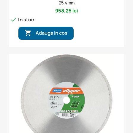
25,4mm
958,25 lei

In stoc

Adauga in cos