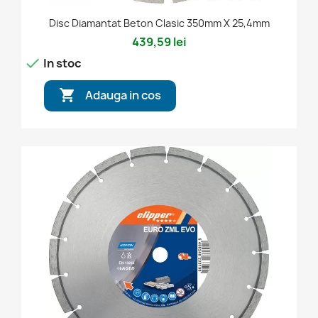
Disc Diamantat Beton Clasic 350mm X 25,4mm
439,59 lei

In stoc

Adauga in cos