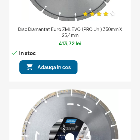
Disc Diamantat Euro ZML EVO (PRO Uni) 350mm X
25,4mm
413,72 lei

In stoc

Adauga in cos