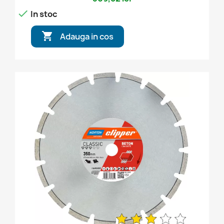

In stoc

Adauga in cos