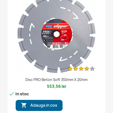
Disc PRO Beton Soft 350mm X 20mm
553,56 lei

In stoc

Adauga in cos