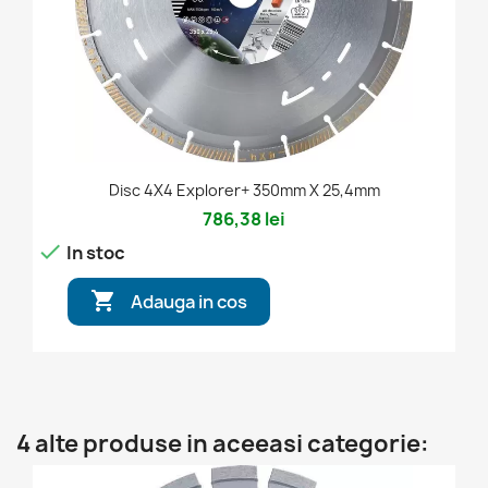
Disc 4X4 Explorer+ 350mm X 25,4mm
786,38 lei

In stoc

Adauga in cos
4 alte produse in aceeasi categorie: