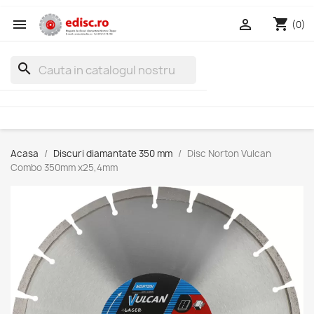
shopping_cart


(0)
search
Acasa
Discuri diamantate 350 mm
Disc Norton Vulcan
Combo 350mm x25,4mm